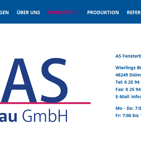
IGEN
ÜBER UNS
PRODUKTE
PRODUKTION
REFE
AS Fenste
Wierlings B
48249 Dül
Tel:
0 25 94 
Fax: 0 25 94
E-Mail:
info
Mo - Do: 7:
Fr: 7:00 bis