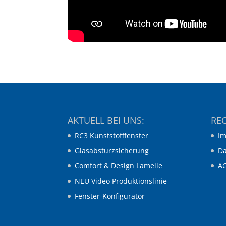
AKTUELL BEI UNS:
REC
RC3 Kunststofffenster
I
Glasabsturzsicherung
Da
Comfort & Design Lamelle
A
NEU Video Produktionslinie
Fenster-Konfigurator