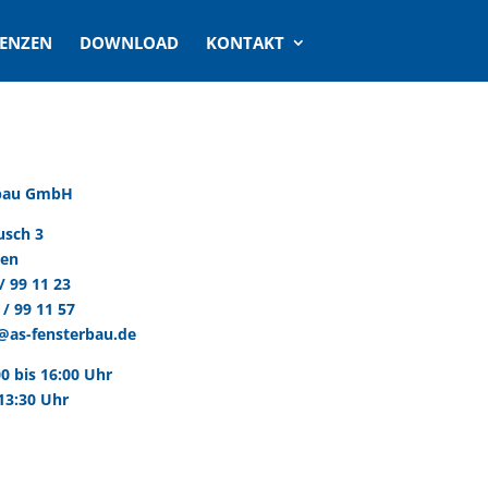
RENZEN
DOWNLOAD
KONTAKT
rbau GmbH
usch 3
men
/ 99 11 23
 / 99 11 57
@as-fensterbau.de
00 bis 16:00 Uhr
 13:30 Uhr